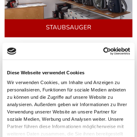
STAUBSAUGER
Marken in unserem Sortiment: Sebo, Miele, Fakir und
Bosch-Siemens-Hausgeräte
Diese Webseite verwendet Cookies
KAFFEEVOLLAUTOMATEN
Wir verwenden Cookies, um Inhalte und Anzeigen zu
personalisieren, Funktionen für soziale Medien anbieten
zu können und die Zugriffe auf unsere Website zu
Marken in unserem Sortiment: Miele und Nivona
analysieren. Außerdem geben wir Informationen zu Ihrer
Verwendung unserer Website an unsere Partner für
soziale Medien, Werbung und Analysen weiter. Unsere
Partner führen diese Informationen möglicherweise mit
weiteren Daten zusammen, die Sie ihnen bereitgestellt