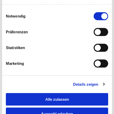
haben oder die sie im Rahmen Ihrer Nutzung der Dienste
gesammelt haben.
Einwilligungsauswahl
Notwendig
Präferenzen
Statistiken
WASCHMASCHINEN / TROCKNER
Marketing
Marken in unserem Sortiment: Miele, Bosch,
Siemens, Constructa, AEG und Beko
Details zeigen
Alle zulassen
Auswahl erlauben